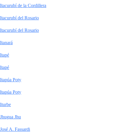
Itacurubí de la Cordillera
Itacurubí del Rosario
Itacurubí del Rosario
Itanará
Itapé
Itapé
Itapúa Poty
Itapúa Poty
Iturbe
Jhugua Jhu
José A. Fassardi