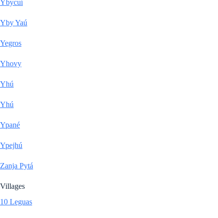
Ybycuí
Yby Yaú
Yegros
Yhovy
Yhú
Yhú
Ypané
Ypejhú
Zanja Pytá
Villages
10 Leguas