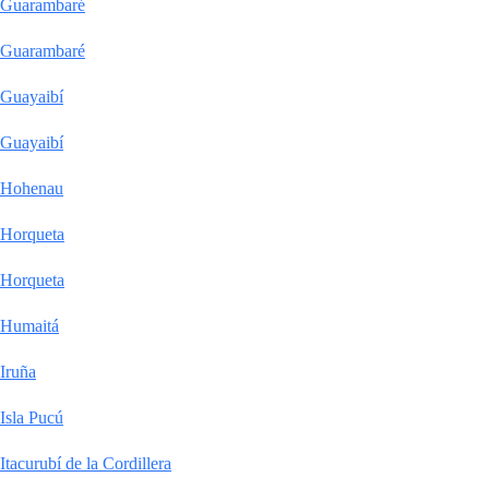
Guarambaré
Guarambaré
Guayaibí
Guayaibí
Hohenau
Horqueta
Horqueta
Humaitá
Iruña
Isla Pucú
Itacurubí de la Cordillera