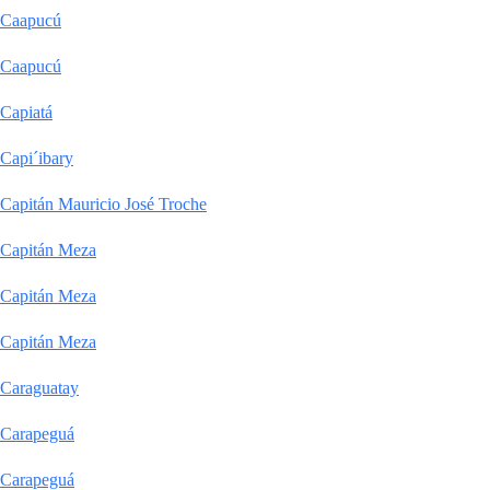
Caapucú
Caapucú
Capiatá
Capi´ibary
Capitán Mauricio José Troche
Capitán Meza
Capitán Meza
Capitán Meza
Caraguatay
Carapeguá
Carapeguá