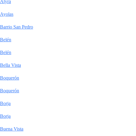
Atyrá
Ayolas
Barrio San Pedro
Belén
Belén
Bella Vista
Boquerón
Boquerón
Borja
Borja
Buena Vista