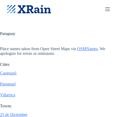
S
k
i
p
t
o
c
Paraguay
o
n
t
Place names taken from Open Street Maps via
OSMNames
. We
e
apologize for errors or omissions.
n
t
Cities
Caaguazú
Paraguarí
Villarrica
Towns
25 de Diciembre