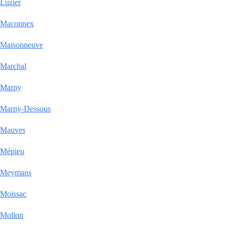
Luzier
Maconnex
Maisonneuve
Marchal
Marny
Marny-Dessous
Mauves
Mépieu
Meymans
Moissac
Mollon