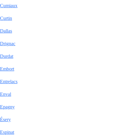
Cumiaux
Curtin
Dallas
Drignac
Durdat
Embort
Entrelacs
Enval
Epagny
Ésery
Espinat