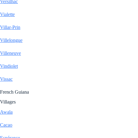
Versilhac
Vialette
Villar-Prin
Villelongue
Villeneuve
Vindiolet
Vissac
French Guiana
Villages
Awala
Cacao
Espérance