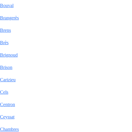
Bouval
Brangerès
Brens
Brès
Brignoud
Brison
Carizieu
Cels
Centron
Ceyssat
Chambres