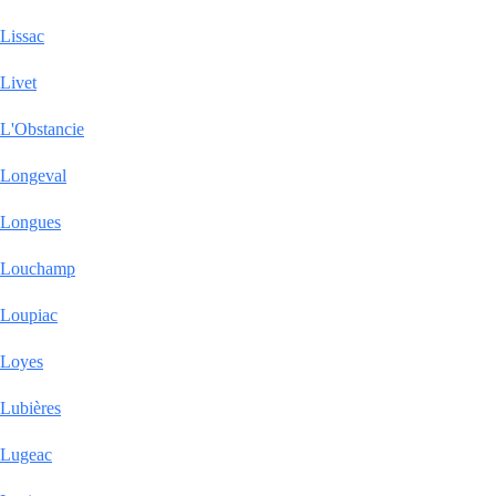
Lissac
Livet
L'Obstancie
Longeval
Longues
Louchamp
Loupiac
Loyes
Lubières
Lugeac