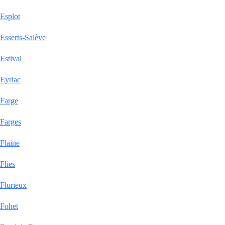
Esplot
Esserts-Salève
Estival
Eyriac
Farge
Farges
Flaine
Flies
Flurieux
Fohet