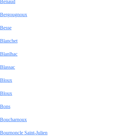
Benaud
Bergougnoux
Besse
Blanchet
Blanlhac
Blassac
Bloux
Bloux
Bons
Boucharnoux
Bournoncle Saint-Julien