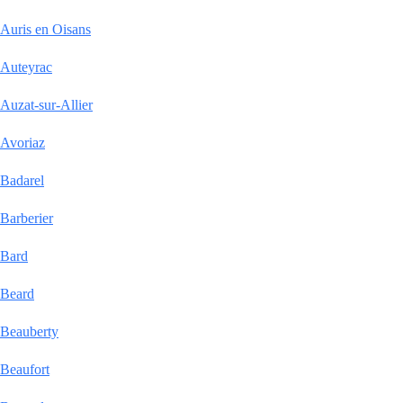
Auris en Oisans
Auteyrac
Auzat-sur-Allier
Avoriaz
Badarel
Barberier
Bard
Beard
Beauberty
Beaufort