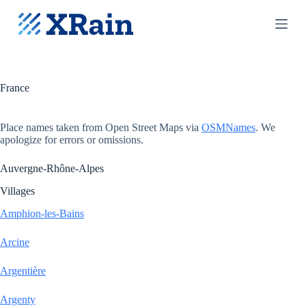
S
k
i
p
t
o
c
France
o
n
t
Place names taken from Open Street Maps via
OSMNames
. We
e
apologize for errors or omissions.
n
t
Auvergne-Rhône-Alpes
Villages
Amphion-les-Bains
Arcine
Argentière
Argenty