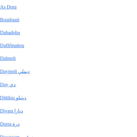
As Dora
Boudouni
Dabadoba
Dafféinaitou
Daïmoli
Daymoli ديملي
Day دي
Dittilou ديتيلو
Diyara ديارا
Dorra درة