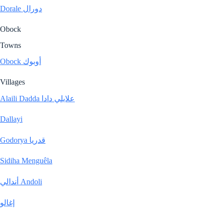
Dorale دورال
Obock
Towns
Obock أوبوك
Villages
Alaili Dadda علايلي دادا
Dallayi
Godorya قدريا
Sidiha Menguêla
أندالي Andoli
إغالو