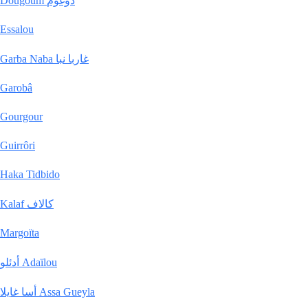
Dougoum دوغوم
Essalou
Garba Naba غاربا نبا
Garobâ
Gourgour
Guirrôri
Haka Tidbido
Kalaf كالاف
Margoïta
أدئلو Adaïlou
أسا غايلا Assa Gueyla