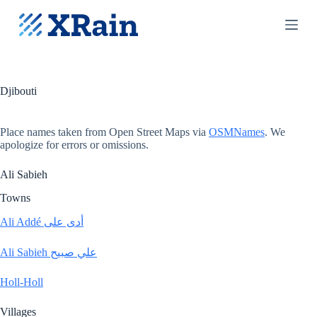
S
k
i
p
t
o
c
Djibouti
o
n
t
Place names taken from Open Street Maps via
OSMNames
. We
e
apologize for errors or omissions.
n
t
Ali Sabieh
Towns
Ali Addé أدى على
Ali Sabieh علي صبيح
Holl-Holl
Villages