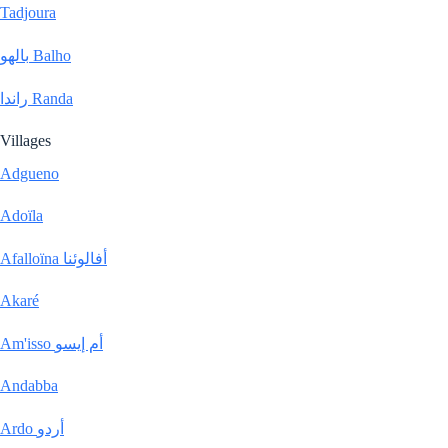
Tadjoura
بالهو Balho
راندا Randa
Villages
Adgueno
Adoïla
Afalloïna أفالوئنا
Akaré
Am'isso أم إيسو
Andabba
Ardo أردو