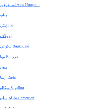
أسا هوغود Assa Hougoub
أمبابو
إتكي Itki
إيرولاف
بنكوالي Bankoualé
بويا Bouyya
ديبن
ريتبا Ripta
سكالو Sagallou
غارابتيسان Garabtisan