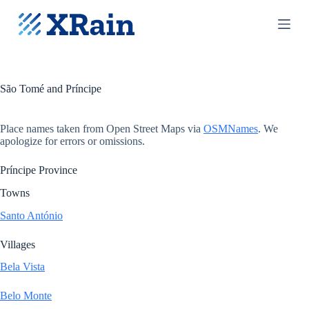
S
k
i
p
t
o
c
São Tomé and Príncipe
o
n
t
Place names taken from Open Street Maps via
OSMNames
. We
e
apologize for errors or omissions.
n
t
Príncipe Province
Towns
Santo António
Villages
Bela Vista
Belo Monte