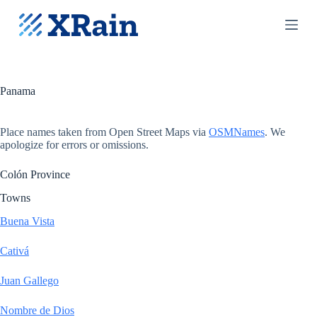
S
k
i
p
t
o
c
Panama
o
n
t
Place names taken from Open Street Maps via
OSMNames
. We
e
apologize for errors or omissions.
n
t
Colón Province
Towns
Buena Vista
Cativá
Juan Gallego
Nombre de Dios