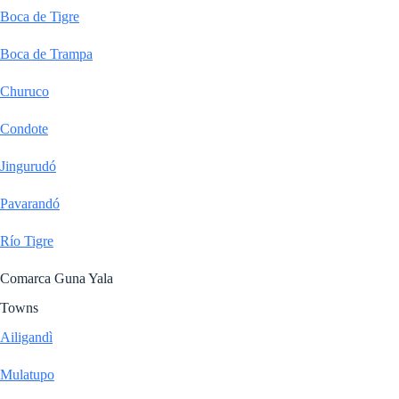
Boca de Tigre
Boca de Trampa
Churuco
Condote
Jingurudó
Pavarandó
Río Tigre
Comarca Guna Yala
Towns
Ailigandì
Mulatupo