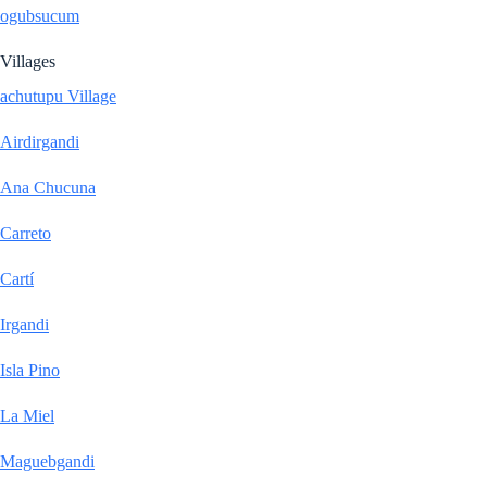
ogubsucum
Villages
achutupu Village
Airdirgandi
Ana Chucuna
Carreto
Cartí
Irgandi
Isla Pino
La Miel
Maguebgandi