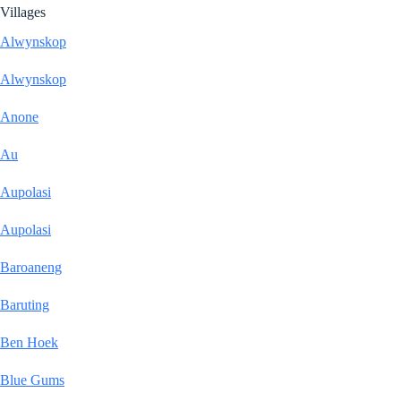
Villages
Alwynskop
Alwynskop
Anone
Au
Aupolasi
Aupolasi
Baroaneng
Baruting
Ben Hoek
Blue Gums