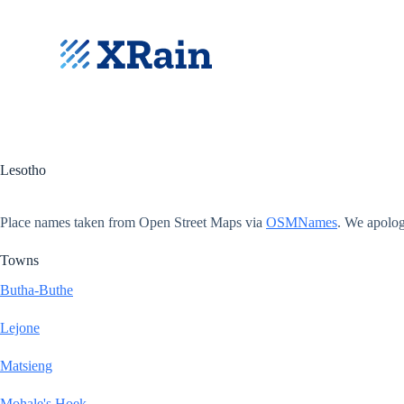
S
k
i
p
t
o
c
o
n
t
Lesotho
e
n
t
Place names taken from Open Street Maps via
OSMNames
. We apolog
Towns
Butha-Buthe
Lejone
Matsieng
Mohale's Hoek