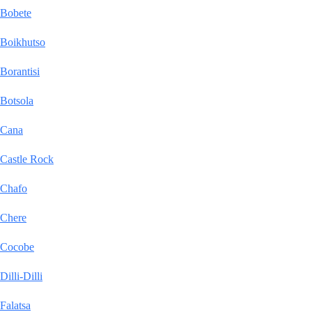
Bobete
Boikhutso
Borantisi
Botsola
Cana
Castle Rock
Chafo
Chere
Cocobe
Dilli-Dilli
Falatsa