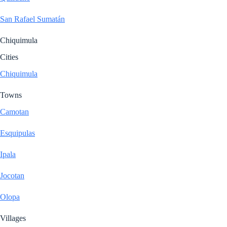
San Rafael Sumatán
Chiquimula
Cities
Chiquimula
Towns
Camotan
Esquipulas
Ipala
Jocotan
Olopa
Villages