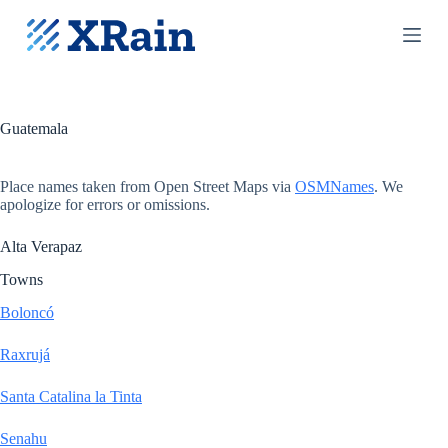
S
k
i
p
t
o
c
Guatemala
o
n
t
Place names taken from Open Street Maps via
OSMNames
. We
e
apologize for errors or omissions.
n
t
Alta Verapaz
Towns
Boloncó
Raxrujá
Santa Catalina la Tinta
Senahu