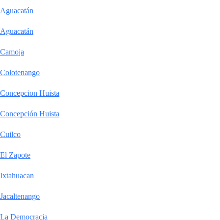
Aguacatán
Aguacatán
Camoja
Colotenango
Concepcion Huista
Concepción Huista
Cuilco
El Zapote
Ixtahuacan
Jacaltenango
La Democracia