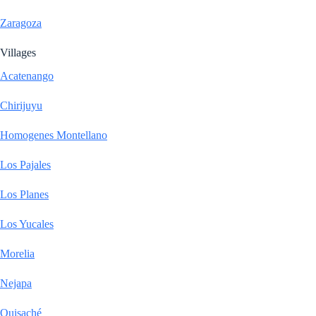
Zaragoza
Villages
Acatenango
Chirijuyu
Homogenes Montellano
Los Pajales
Los Planes
Los Yucales
Morelia
Nejapa
Quisaché