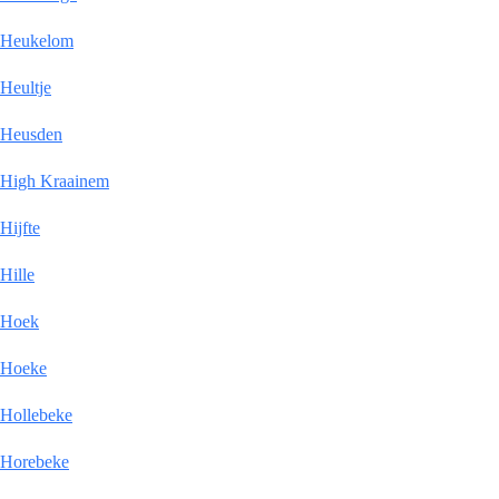
Heukelom
Heultje
Heusden
High Kraainem
Hijfte
Hille
Hoek
Hoeke
Hollebeke
Horebeke