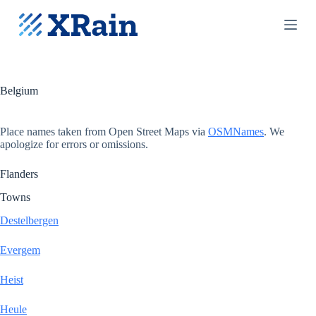
S
k
i
p
t
o
c
Belgium
o
n
t
Place names taken from Open Street Maps via
OSMNames
. We
e
apologize for errors or omissions.
n
t
Flanders
Towns
Destelbergen
Evergem
Heist
Heule