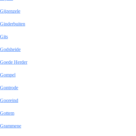
Gijzenzele
Ginderbuiten
Gits
Godsheide
Goede Herder
Gompel
Gontrode
Gooreind
Gottem
Grammene